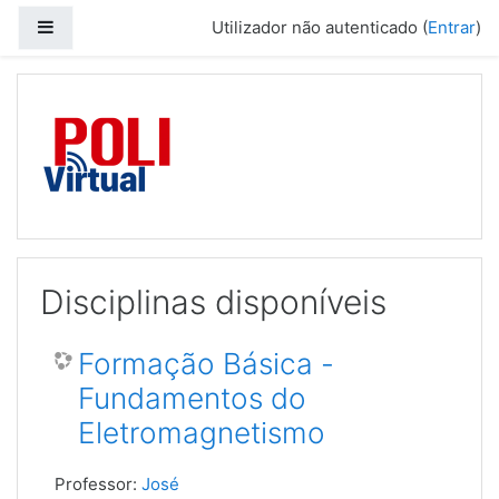
Painel lateral
Utilizador não autenticado (
Entrar
)
Ir para o conteúdo principal
Disciplinas disponíveis
Formação Básica -
Fundamentos do
Eletromagnetismo
Professor:
José