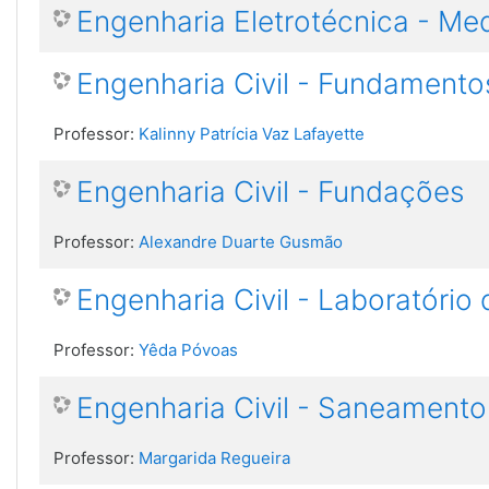
Engenharia Eletrotécnica - Med
Engenharia Civil - Fundamento
Professor:
Kalinny Patrícia Vaz Lafayette
Engenharia Civil - Fundações
Professor:
Alexandre Duarte Gusmão
Engenharia Civil - Laboratório 
Professor:
Yêda Póvoas
Engenharia Civil - Saneamento
Professor:
Margarida Regueira