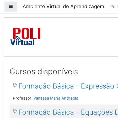
Ambiente Virtual de Aprendizagem
Painel lateral
Port
Ir para o conteúdo principal
Cursos disponíveis
Formação Básica - Expressão G
Professor:
Vanessa Maria Andreola
Formação Básica - Equações Di